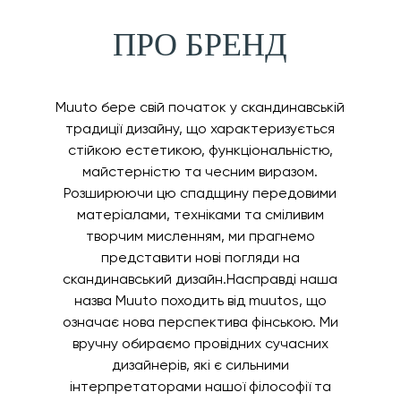
ПРО БРЕНД
Muuto бере свій початок у скандинавській
традиції дизайну, що характеризується
стійкою естетикою, функціональністю,
майстерністю та чесним виразом.
Розширюючи цю спадщину передовими
матеріалами, техніками та сміливим
творчим мисленням, ми прагнемо
представити нові погляди на
скандинавський дизайн.Насправді наша
назва Muuto походить від muutos, що
означає нова перспектива фінською. Ми
вручну обираємо провідних сучасних
дизайнерів, які є сильними
інтерпретаторами нашої філософії та