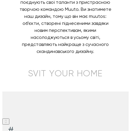
поєднують свої таланти з пристрасною
творчою командою Muuto. Ви знатимете
наш дизайн, тому що він має muutos:
об’єкти, створені піднесеними завдяки
новим перспективам, якими
насолоджуються в усьому світі,
представляють найкраще з сучасного
скандинавського дизайну.
SVIT YOUR HOME
#