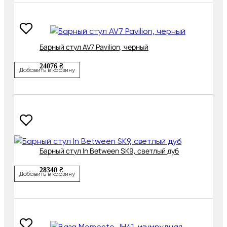
Барный стул AV7 Pavilion, черный
24076 ₴
Добавить в корзину
Барный стул In Between SK9, светлый дуб
28340 ₴
Добавить в корзину