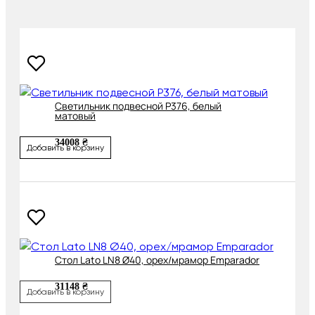
Cветильник подвесной P376, белый
матовый
34008 ₴
Добавить в корзину
Cтол Lato LN8 Ø40, орех/мрамор Emparador
31148 ₴
Добавить в корзину