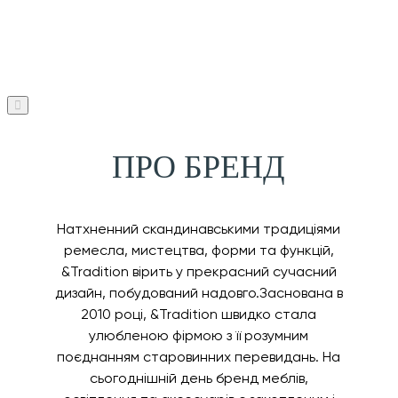
ПРО БРЕНД
Натхненний скандинавськими традиціями
ремесла, мистецтва, форми та функцій,
&Tradition вірить у прекрасний сучасний
дизайн, побудований надовго.Заснована в
2010 році, &Tradition швидко стала
улюбленою фірмою з її розумним
поєднанням старовинних перевидань. На
сьогоднішній день бренд меблів,