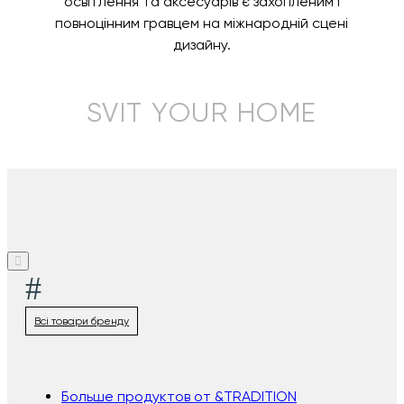
освітлення та аксесуарів є захопленим і
повноцінним гравцем на міжнародній сцені
дизайну.
SVIT YOUR HOME
#
Всі товари бренду
Больше продуктов от &TRADITION