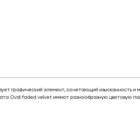
разует графический элемент, сочетающий изысканность и 
хата Oval faded velvet имеют разнообразную цветовую п