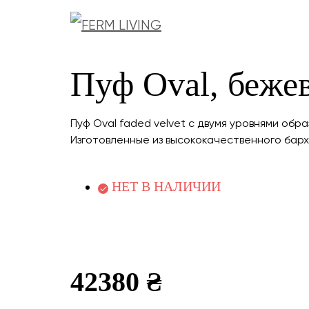
Пуф Oval, беже
Пуф Oval faded velvet с двумя уровнями об
Изготовленные из высококачественного барх
НЕТ В НАЛИЧИИ
42380 ₴