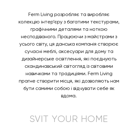
Ferm Living розробляє та виробляє
колекцію інтер’єру з багатими текстурами,
графічними деталями та ноткою
несподіваного. Працюючи з майстрами з
усього світу, ця данська компанія створює
сучасні меблі, аксесуари для дому та
дизайнерське освітлення, які поєднують
скандинавський світогляд із світовими
навичками та традиціями. Ferm Living
прагне створити місця, які дозволяють нам
бути самими собою і відчувати себе як
вдома.
SVIT YOUR HOME