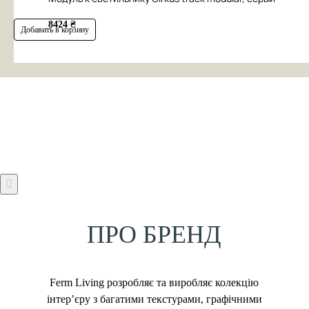
8424 ₴
Добавить в корзину
ПРО БРЕНД
Ferm Living розробляє та виробляє колекцію
інтер’єру з багатими текстурами, графічними