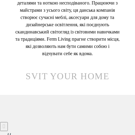
деталями та ноткою несподіваного. Працюючи з
майстрами з усього світу, ця данська компанія
створює сучасні меблі, аксесуари для дому та
дизайнерське освітлення, які поєднують
скандинавський світогляд із світовими навичками
та традиціями. Ferm Living прагне створити місця,
які дозволяють нам бути самими собою і
відчувати себе як вдома.
SVIT YOUR HOME