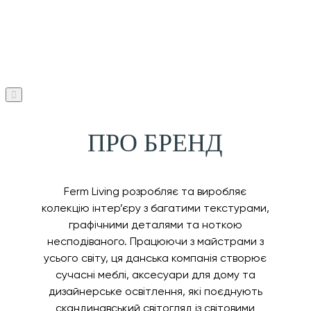
ПРО БРЕНД
Ferm Living розробляє та виробляє
колекцію інтер’єру з багатими текстурами,
графічними деталями та ноткою
несподіваного. Працюючи з майстрами з
усього світу, ця данська компанія створює
сучасні меблі, аксесуари для дому та
дизайнерське освітлення, які поєднують
скандинавський світогляд із світовими