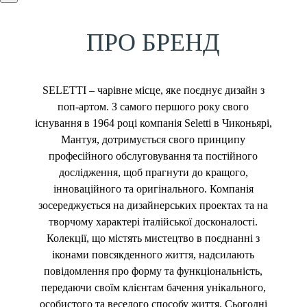
ПРО БРЕНД
SELETTI – чарівне місце, яке поєднує дизайн з
поп-артом. З самого першого року свого
існування в 1964 році компанія Seletti в Чиконьярі,
Мантуя, дотримується свого принципу
професійного обслуговування та постійного
дослідження, щоб прагнути до кращого,
інноваційного та оригінального. Компанія
зосереджується на дизайнерських проектах та на
творчому характері італійської досконалості.
Колекції, що містять мистецтво в поєднанні з
іконами повсякденного життя, надсилають
повідомлення про форму та функціональність,
передаючи своїм клієнтам бачення унікального,
особистого та веселого способу життя. Сьогодні