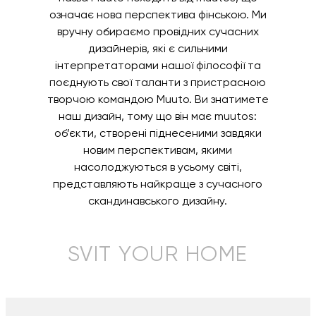
означає нова перспектива фінською. Ми
вручну обираємо провідних сучасних
дизайнерів, які є сильними
інтерпретаторами нашої філософії та
поєднують свої таланти з пристрасною
творчою командою Muuto. Ви знатимете
наш дизайн, тому що він має muutos:
об’єкти, створені піднесеними завдяки
новим перспективам, якими
насолоджуються в усьому світі,
представляють найкраще з сучасного
скандинавського дизайну.
SVIT YOUR HOME