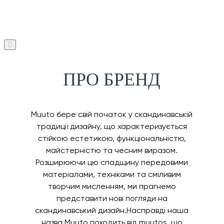
ПРО БРЕНД
Muuto бере свій початок у скандинавській
традиції дизайну, що характеризується
стійкою естетикою, функціональністю,
майстерністю та чесним виразом.
Розширюючи цю спадщину передовими
матеріалами, техніками та сміливим
творчим мисленням, ми прагнемо
представити нові погляди на
скандинавський дизайн.Насправді наша
назва Muuto походить від muutos, що