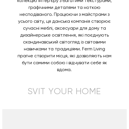
колекцію інтер’єру з багатими текстурами,
графічними деталями та ноткою
несподіваного. Працюючи з майстрами з
усього світу, ця данська компанія створює
сучасні меблі, аксесуари для дому та
дизайнерське освітлення, які поєднують
скандинавський світогляд із світовими
навичками та традиціями. Ferm Living
прагне створити місця, які дозволяють нам
бути самими собою і відчувати себе як
вдома.
SVIT YOUR HOME