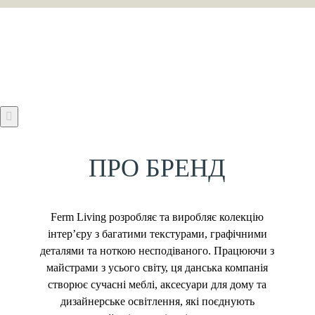
ПРО БРЕНД
Ferm Living розробляє та виробляє колекцію
інтер’єру з багатими текстурами, графічними
деталями та ноткою несподіваного. Працюючи з
майстрами з усього світу, ця данська компанія
створює сучасні меблі, аксесуари для дому та
дизайнерське освітлення, які поєднують