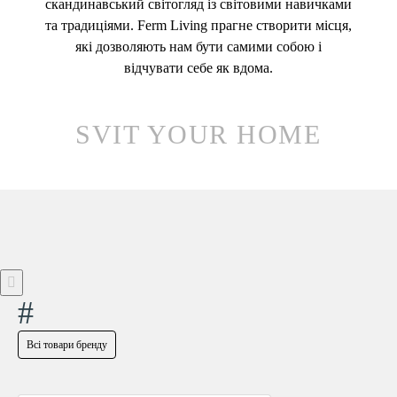
скандинавський світогляд із світовими навичками
та традиціями. Ferm Living прагне створити місця,
які дозволяють нам бути самими собою і
відчувати себе як вдома.
SVIT YOUR HOME
#
Всі товари бренду