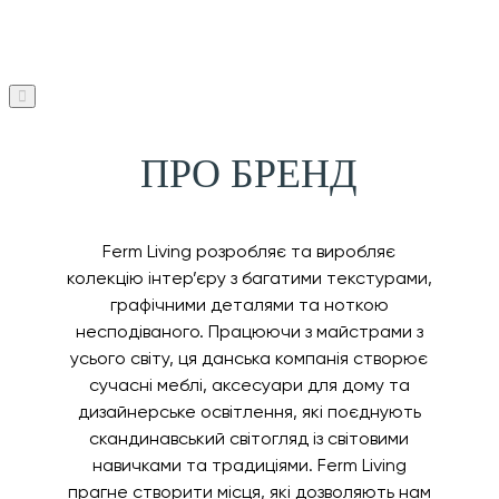
ПРО БРЕНД
Ferm Living розробляє та виробляє
колекцію інтер’єру з багатими текстурами,
графічними деталями та ноткою
несподіваного. Працюючи з майстрами з
усього світу, ця данська компанія створює
сучасні меблі, аксесуари для дому та
дизайнерське освітлення, які поєднують
скандинавський світогляд із світовими
навичками та традиціями. Ferm Living
прагне створити місця, які дозволяють нам