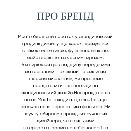
ПРО БРЕНД
Muuto бере свій початок у скандинавській
традиції дизайну, що характеризується
стійкою естетикою, функціональністю,
майстерністю та чесним виразом.
Розширюючи цю спадщину передовими
матеріалами, техніками та сміливим
творчим мисленням, ми прагнемо
представити нові погляди на
скандинавський дизайн.Насправді наша
назва Muuto походить від muutos, що
означає нова перспектива фінською. Ми
вручну обираємо провідних сучасних
дизайнерів, які є сильними
інтерпретаторами нашої філософії та