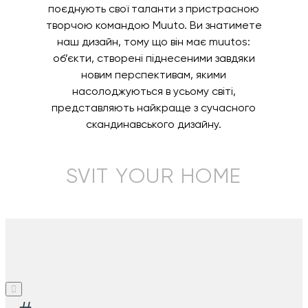
поєднують свої таланти з пристрасною
творчою командою Muuto. Ви знатимете
наш дизайн, тому що він має muutos:
об’єкти, створені піднесеними завдяки
новим перспективам, якими
насолоджуються в усьому світі,
представляють найкраще з сучасного
скандинавського дизайну.
SVIT YOUR HOME