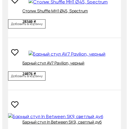
Cтолик Shuffle MH1 Ø45, Spectrum
28340 ₴
Добавить в корзину
Барный стул AV7 Pavilion, черный
24076 ₴
Добавить в корзину
Барный стул In Between SK9, светлый дуб