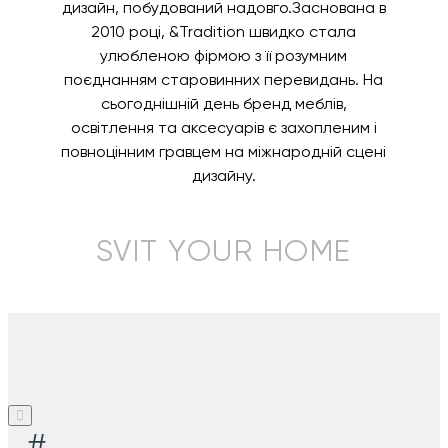
дизайн, побудований надовго.Заснована в
2010 році, &Tradition швидко стала
улюбленою фірмою з її розумним
поєднанням старовинних перевидань. На
сьогоднішній день бренд меблів,
освітлення та аксесуарів є захопленим і
повноцінним гравцем на міжнародній сцені
дизайну.
SVIT YOUR HOME
#