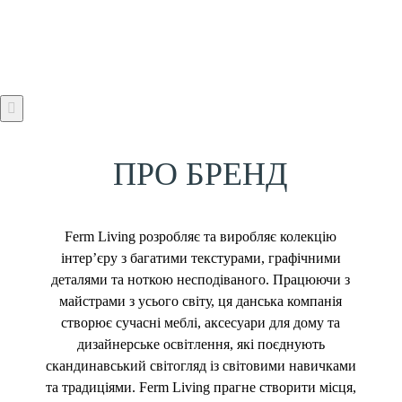
ПРО БРЕНД
Ferm Living розробляє та виробляє колекцію
інтер’єру з багатими текстурами, графічними
деталями та ноткою несподіваного. Працюючи з
майстрами з усього світу, ця данська компанія
створює сучасні меблі, аксесуари для дому та
дизайнерське освітлення, які поєднують
скандинавський світогляд із світовими навичками
та традиціями. Ferm Living прагне створити місця,