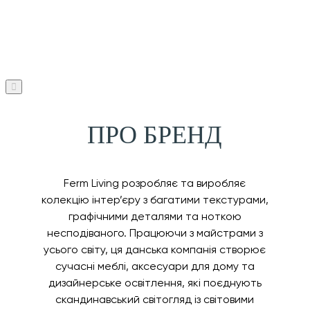
ПРО БРЕНД
Ferm Living розробляє та виробляє
колекцію інтер’єру з багатими текстурами,
графічними деталями та ноткою
несподіваного. Працюючи з майстрами з
усього світу, ця данська компанія створює
сучасні меблі, аксесуари для дому та
дизайнерське освітлення, які поєднують
скандинавський світогляд із світовими