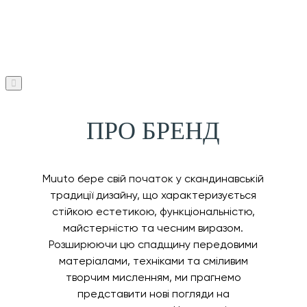
ПРО БРЕНД
Muuto бере свій початок у скандинавській
традиції дизайну, що характеризується
стійкою естетикою, функціональністю,
майстерністю та чесним виразом.
Розширюючи цю спадщину передовими
матеріалами, техніками та сміливим
творчим мисленням, ми прагнемо
представити нові погляди на