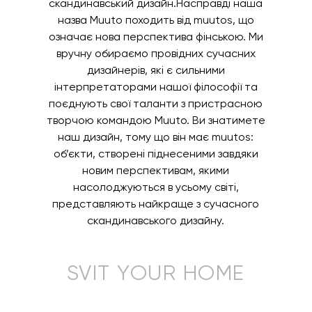
скандинавський дизайн.Насправді наша
назва Muuto походить від muutos, що
означає нова перспектива фінською. Ми
вручну обираємо провідних сучасних
дизайнерів, які є сильними
інтерпретаторами нашої філософії та
поєднують свої таланти з пристрасною
творчою командою Muuto. Ви знатимете
наш дизайн, тому що він має muutos:
об’єкти, створені піднесеними завдяки
новим перспективам, якими
насолоджуються в усьому світі,
представляють найкраще з сучасного
скандинавського дизайну.
SVIT YOUR HOME