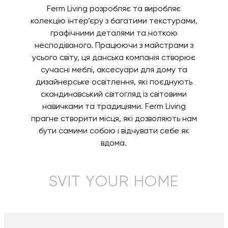
Ferm Living розробляє та виробляє
колекцію інтер’єру з багатими текстурами,
графічними деталями та ноткою
несподіваного. Працюючи з майстрами з
усього світу, ця данська компанія створює
сучасні меблі, аксесуари для дому та
дизайнерське освітлення, які поєднують
скандинавський світогляд із світовими
навичками та традиціями. Ferm Living
прагне створити місця, які дозволяють нам
бути самими собою і відчувати себе як
вдома.
SVIT YOUR HOME