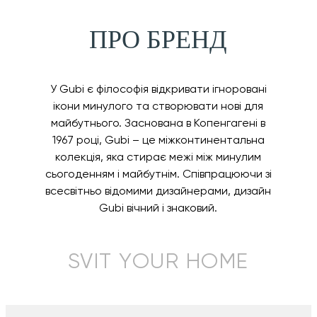
ПРО БРЕНД
У Gubi є філософія відкривати ігноровані
ікони минулого та створювати нові для
майбутнього. Заснована в Копенгагені в
1967 році, Gubi – це міжконтинентальна
колекція, яка стирає межі між минулим
сьогоденням і майбутнім. Співпрацюючи зі
всесвітньо відомими дизайнерами, дизайн
Gubi вічний і знаковий.
SVIT YOUR HOME