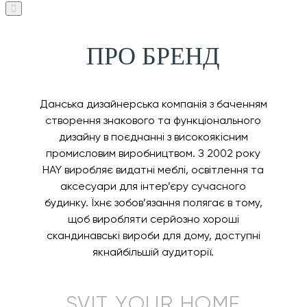
ПРО БРЕНД
Данська дизайнерська компанія з баченням
створення знакового та функціонального
дизайну в поєднанні з високоякісним
промисловим виробництвом. З 2002 року
HAY виробляє видатні меблі, освітлення та
аксесуари для інтер’єру сучасного
будинку. Їхнє зобов’язання полягає в тому,
щоб виробляти серйозно хороші
скандинавські вироби для дому, доступні
якнайбільшій аудиторії.
SVIT YOUR HOME