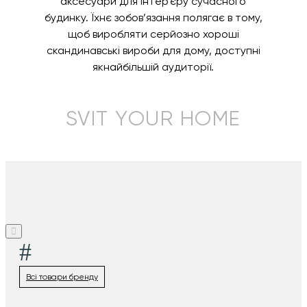
аксесуари для інтер’єру сучасного
будинку. Їхнє зобов’язання полягає в тому,
щоб виробляти серйозно хороші
скандинавські вироби для дому, доступні
якнайбільшій аудиторії.
SVIT YOUR HOME
#
Всі товари бренду