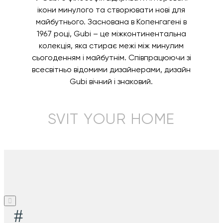
ікони минулого та створювати нові для
майбутнього. Заснована в Копенгагені в
1967 році, Gubi – це міжконтинентальна
колекція, яка стирає межі між минулим
сьогоденням і майбутнім. Співпрацюючи зі
всесвітньо відомими дизайнерами, дизайн
Gubi вічний і знаковий.
SVIT YOUR HOME
#