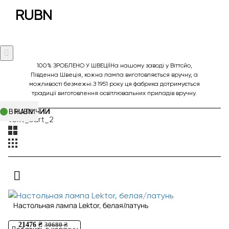
RUBN
100% ЗРОБЛЕНО У ШВЕЦІЇНа нашому заводі у Віттсйо,
Південна Швеція, кожна лампа виготовляється вручну, а
можливості безмежні.З 1951 року ця фабрика дотримується
традиції виготовлення освітлювальних приладів вручну.
В НАЛИЧИИ
В НАЛИЧИИ
В НАЛИЧИИ
В НАЛИЧИИ
RUBN
RUBN
RUBN
RUBN
text_cart_2
Настольная лампа Lektor, белая/латунь
21476 ₴
30680 ₴