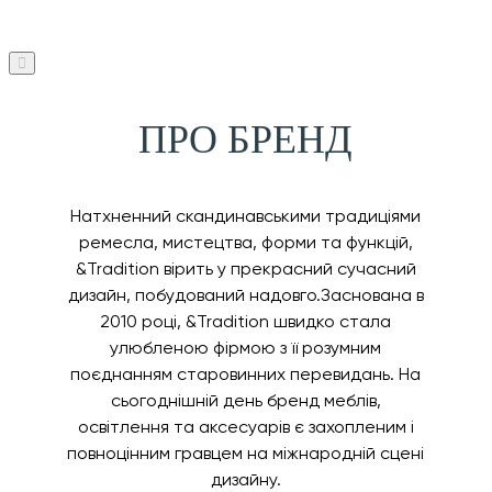
ПРО БРЕНД
Натхненний скандинавськими традиціями
ремесла, мистецтва, форми та функцій,
&Tradition вірить у прекрасний сучасний
дизайн, побудований надовго.Заснована в
2010 році, &Tradition швидко стала
улюбленою фірмою з її розумним
поєднанням старовинних перевидань. На
сьогоднішній день бренд меблів,
освітлення та аксесуарів є захопленим і
повноцінним гравцем на міжнародній сцені
дизайну.