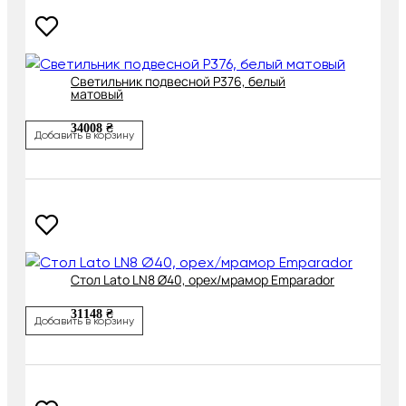
Cветильник подвесной P376, белый
матовый
34008 ₴
Добавить в корзину
Cтол Lato LN8 Ø40, орех/мрамор Emparador
31148 ₴
Добавить в корзину