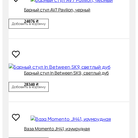
Барный стул AV7 Pavilion, черный
24076 ₴
Добавить в корзину
Барный стул In Between SK9, светлый дуб
28340 ₴
Добавить в корзину
Ваза Momento JH41, изумрудная