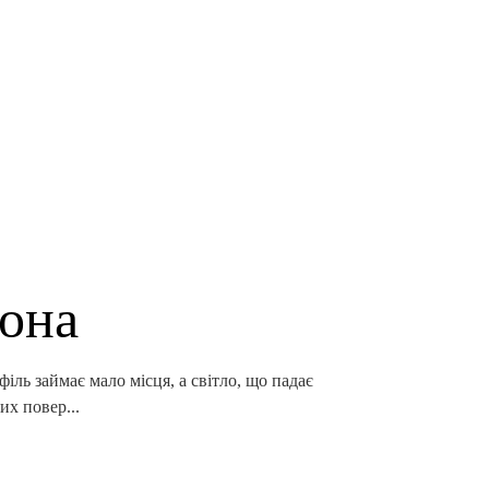
вона
іль займає мало місця, а світло, що падає
их повер...