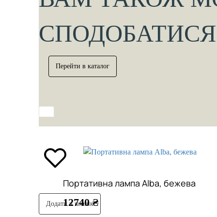
СПОДОБАТИСЯ
Перейти в каталог
Портативна лампа Alba, бежева
12740 ₴
Додати в кошик