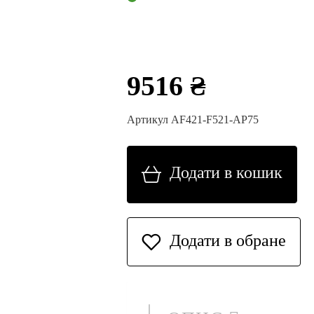
9516 ₴
Артикул AF421-F521-AP75
Додати в кошик
Додати в обране