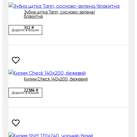
Зубна щітка Tann, сосново-зелена/
блакитна
312 ₴
Додати в кошик
Килим Check 140х200, бежевий
22386 ₴
Додати в кошик