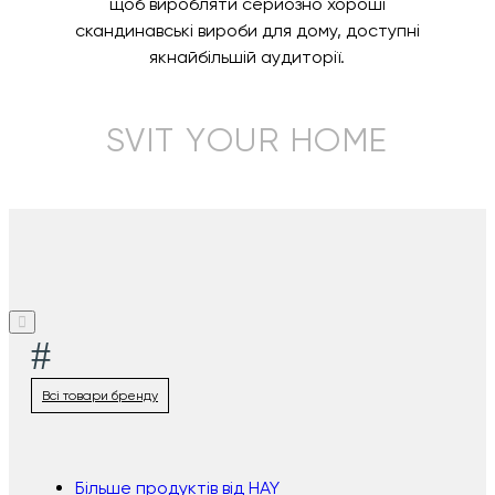
щоб виробляти серйозно хороші
скандинавські вироби для дому, доступні
якнайбільшій аудиторії.
SVIT YOUR HOME
#
Всі товари бренду
Більше продуктів від HAY