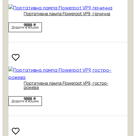
Портативна лампа Flowerpot VP9, гірчична
9880 ₴
Додати в кошик
Портативна лампа Flowerpot VP9, гостро-
рожева
9880 ₴
Додати в кошик