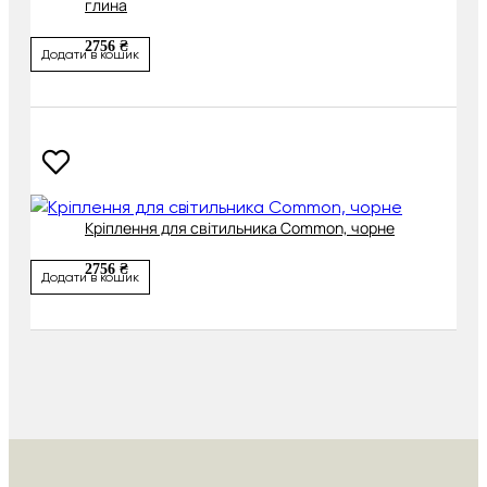
глина
2756 ₴
Додати в кошик
Кріплення для світильника Common, чорне
2756 ₴
Додати в кошик