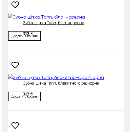
Зубна щітка Tann, біло-червона
312 ₴
Додати в кошик
Зубна щітка Tann, блакитно-сіра/чорна
312 ₴
Додати в кошик